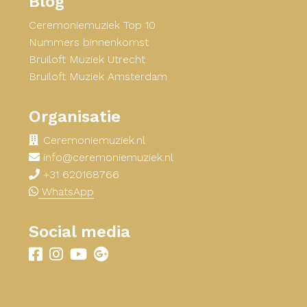
Blog
Ceremoniemuziek Top 10
Nummers binnenkomst
Bruiloft Muziek Utrecht
Bruiloft Muziek Amsterdam
Organisatie
Ceremoniemuziek.nl
info@ceremoniemuziek.nl
+31 620168766
WhatsApp
Social media
Delen
Delen
Delen
Delen
via
via
via
via
facebook
instagram
youtube
googleplus