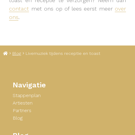
toast en receptie te verzorgen? Neem dan
contact
met ons op of lees eerst meer
over
ons
.
Home
Blog
Livemuziek tijdens receptie en toast
Footer
Navigatie
Navigatie
Stappenplan
Artiesten
Partners
Blog