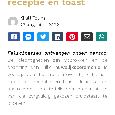
receptie en toast
Khalil Toumi
23 augustus 2022
Delen
Delen
Delen
Delen
Delen
Delen
Dele
via
via
via
via
via
via
via
Felicitaties ontvangen onder persoonli
Facebook
Facebook
Twitter
LinkedIn
Pinterest
Email
Wha
De plechtigheden zijn voltrokken en de
spanning van jullie
huwelijksceremonie
is
Messenger
voorbij. Nu is het tijd om even bij te komen
tijdens de receptie en toast. Jullie gasten
staan in de rij om te feliciteren en een stukje
van die zorgvuldig gekozen bruidstaart te
proeven.